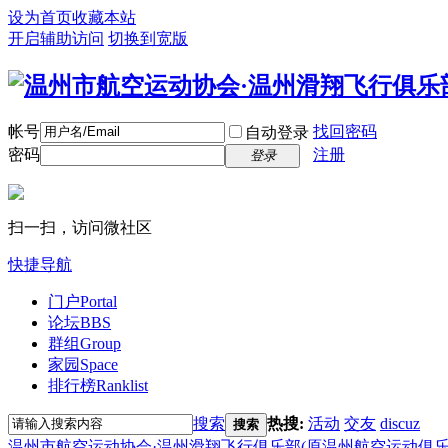
设为首页
收藏本站
开启辅助访问
切换到宽版
帐号
找回密码
自动登录
密码
注册
登录
扫一扫，访问微社区
快捷导航
门户
Portal
论坛
BBS
群组
Group
家园
Space
排行榜
Ranklist
搜索
热搜:
活动
交友
discuz
搜索
温州市航空运动协会·温州滑翔飞行俱乐部(原温州航空运动俱乐