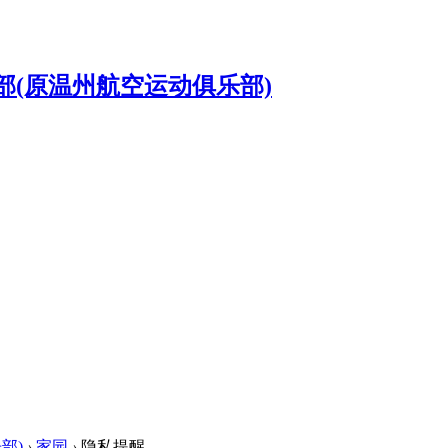
部)
›
家园
›
隐私提醒