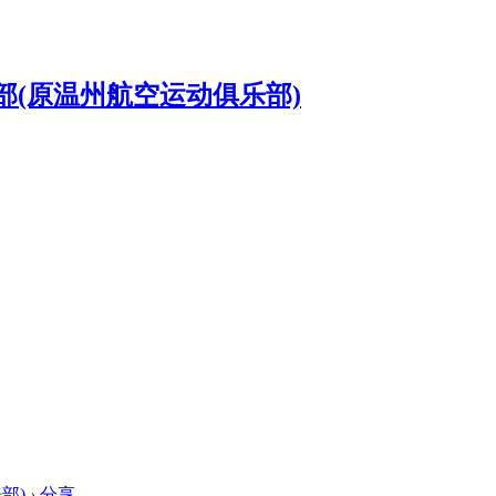
部)
›
分享