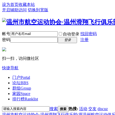
设为首页
收藏本站
开启辅助访问
切换到宽版
帐号
找回密码
自动登录
密码
注册
登录
扫一扫，访问微社区
快捷导航
门户
Portal
论坛
BBS
群组
Group
家园
Space
排行榜
Ranklist
搜索
热搜:
活动
交友
discuz
搜索
温州市航空运动协会·温州滑翔飞行俱乐部(原温州航空运动俱乐