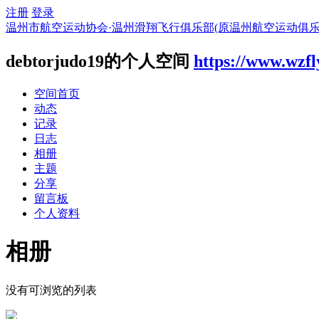
注册
登录
温州市航空运动协会·温州滑翔飞行俱乐部(原温州航空运动俱乐
debtorjudo19的个人空间
https://www.wzfl
空间首页
动态
记录
日志
相册
主题
分享
留言板
个人资料
相册
没有可浏览的列表