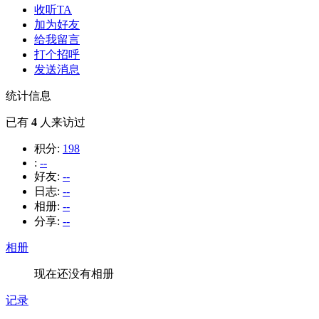
收听TA
加为好友
给我留言
打个招呼
发送消息
统计信息
已有
4
人来访过
积分:
198
:
--
好友:
--
日志:
--
相册:
--
分享:
--
相册
现在还没有相册
记录