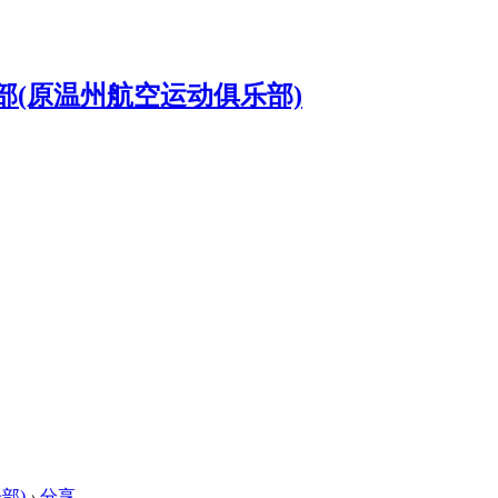
部)
›
分享