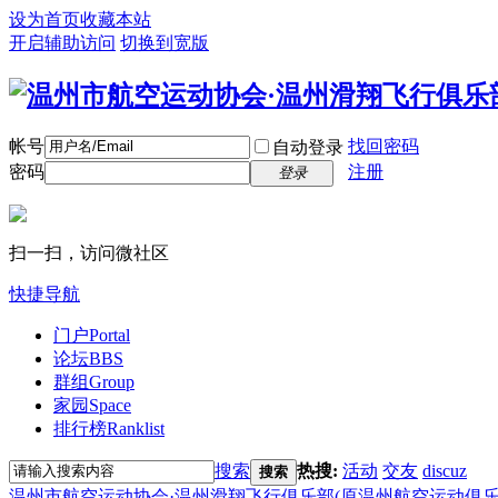
设为首页
收藏本站
开启辅助访问
切换到宽版
帐号
找回密码
自动登录
密码
注册
登录
扫一扫，访问微社区
快捷导航
门户
Portal
论坛
BBS
群组
Group
家园
Space
排行榜
Ranklist
搜索
热搜:
活动
交友
discuz
搜索
温州市航空运动协会·温州滑翔飞行俱乐部(原温州航空运动俱乐