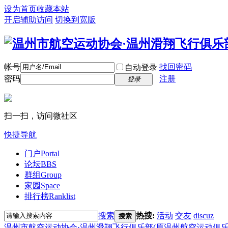
设为首页
收藏本站
开启辅助访问
切换到宽版
帐号
找回密码
自动登录
密码
注册
登录
扫一扫，访问微社区
快捷导航
门户
Portal
论坛
BBS
群组
Group
家园
Space
排行榜
Ranklist
搜索
热搜:
活动
交友
discuz
搜索
温州市航空运动协会·温州滑翔飞行俱乐部(原温州航空运动俱乐