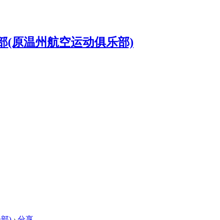
部)
›
分享