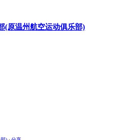
部)
›
分享