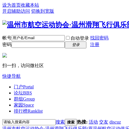
设为首页
收藏本站
开启辅助访问
切换到宽版
帐号
找回密码
自动登录
密码
注册
登录
扫一扫，访问微社区
快捷导航
门户
Portal
论坛
BBS
群组
Group
家园
Space
排行榜
Ranklist
搜索
热搜:
活动
交友
discuz
搜索
温州市航空运动协会·温州滑翔飞行俱乐部(原温州航空运动俱乐