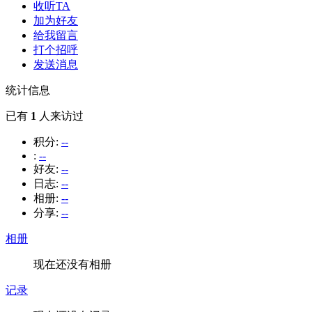
收听TA
加为好友
给我留言
打个招呼
发送消息
统计信息
已有
1
人来访过
积分:
--
:
--
好友:
--
日志:
--
相册:
--
分享:
--
相册
现在还没有相册
记录