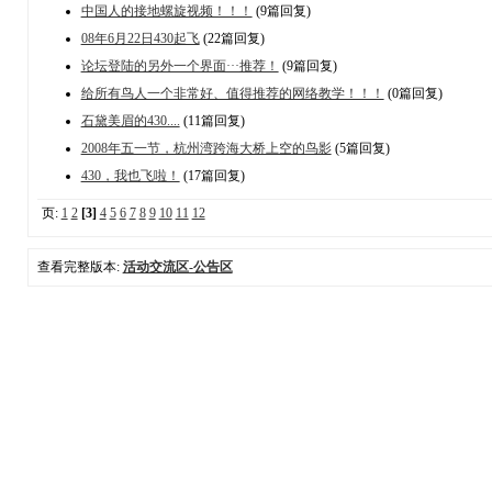
中国人的接地螺旋视频！！！
(9篇回复)
08年6月22日430起飞
(22篇回复)
论坛登陆的另外一个界面···推荐！
(9篇回复)
给所有鸟人一个非常好、值得推荐的网络教学！！！
(0篇回复)
石黛美眉的430....
(11篇回复)
2008年五一节，杭州湾跨海大桥上空的鸟影
(5篇回复)
430，我也飞啦！
(17篇回复)
页:
1
2
[3]
4
5
6
7
8
9
10
11
12
查看完整版本:
活动交流区-公告区