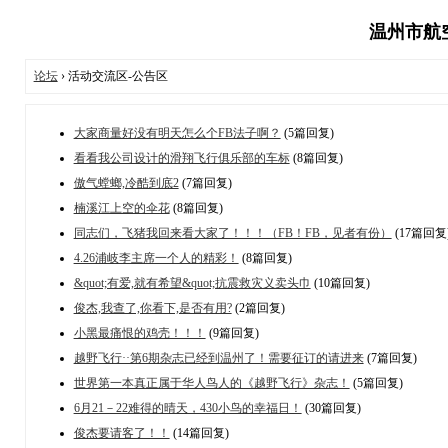
温州市航空
论坛
› 活动交流区-公告区
大家商量好没有明天怎么个FB法子啊？
(5篇回复)
看看我公司设计的滑翔飞行俱乐部的车标
(8篇回复)
傲气螳螂,冷酷到底2
(7篇回复)
楠溪江上空的伞花
(8篇回复)
同志们，飞猪我回来看大家了！！！（FB！FB，见者有份）
(17篇回复
4.26浦岐李主席一个人的精彩！
(8篇回复)
&quot;有爱,就有希望&quot;抗震救灾义卖头巾
(10篇回复)
俊杰,我查了,你看下,是否有用?
(2篇回复)
小黑最痛恨的鸡壳！！！
(9篇回复)
越野飞行··第6期杂志已经到温州了！需要征订的请进来
(7篇回复)
世界第一本真正属于华人鸟人的《越野飞行》杂志！
(5篇回复)
6月21－22难得的晴天，430小鸟的幸福日！
(30篇回复)
俊杰要请客了！！
(14篇回复)